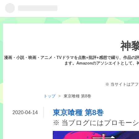
神
漫画・小説・映画・アニメ・TVドラマを点数+批評+感想で綴り、作品の評
ます。Amazonのアソシエイトとして、
※ 当サイトはア
トップ
>
東京喰種 第8巻
東京喰種 第8巻
2020
-
04
-
14
※ 当ブログにはプロモー