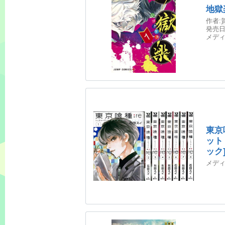
地獄
作者:
発売日
メディ
東京
ット
ック]
01，.
メディ