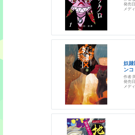
発売日
メディ
奴隷
ンコ
作者:
発売日
メディ