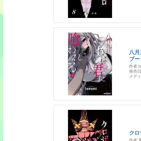
八月
ブー
作者:
t
発売日
メディ
クロ
作者: