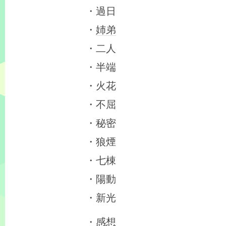
・過日
・
姉弟
・二人
・半端
・火花
・不屈
・秘密
・狼煙
・七棟
・陽動
・新光
・感想