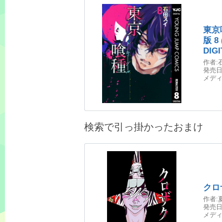
東京
版 
DIGI
作者:
発売日
メディ
検索で引っ掛かったおまけ
クロ
作者:
発売日
メディ